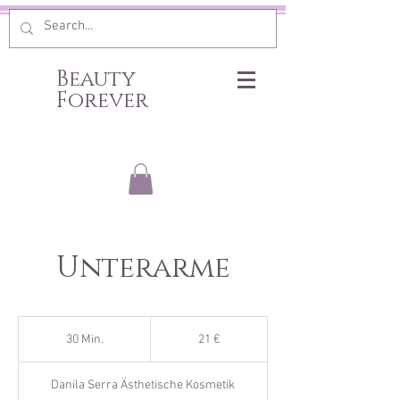
Beauty
Forever
Unterarme
21
Euro
30 Min.
3
21 €
0
M
Danila Serra Ästhetische Kosmetik
i