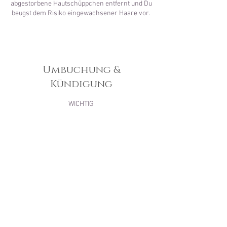
abgestorbene Hautschüppchen entfernt und Du
beugst dem Risiko eingewachsener Haare vor.
Umbuchung &
Kündigung
WICHTIG
Sollten sich Deine Pläne ändern, kannst Du
den Termin bis 24 Stunden vorher stornieren.
Wir bitten Dich − falls notwendig − Deinen
Termin frühstmöglich abzusagen. Für einen
Termin, der weniger als 3 Stunden im Voraus
abgesagt wird, werden 50% der Servicekosten
berechnet.
Terminstornierung zwischen 23 und 9 Uhr ist
ausgeschlossen.