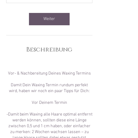
n
.
Weiter
Beschreibung
Vor- & Nachbereitung Deines Waxing Termins
Damit Dein Waxing Termin rundum perfekt
wird, haben wir noch ein paar Tipps für Dich:
Vor Deinem Termin
-Damit beim Waxing alle Haare optimal entfernt
werden können, sollten diese eine Länge
zwischen 0,5 und 1 cm haben, oder einfacher
zu merken: 2 Wochen wachsen lassen – zu
lange Haare sollten dabei etwas gestutzt