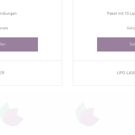
andlungen
Paket mit 10 L
Monate
Gülti
ufen
Sof
SER
LIPO-LAS