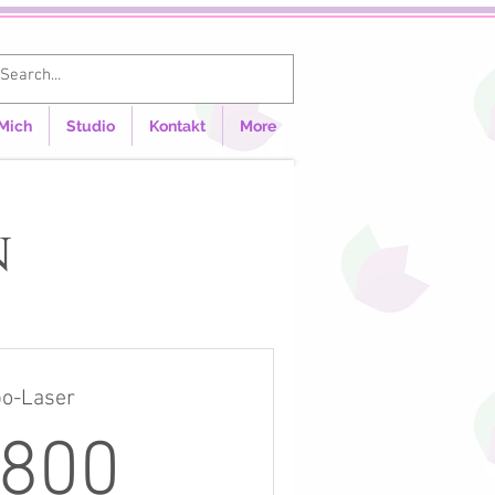
Anmelden
Mich
Studio
Kontakt
More
n
po-Laser
1.800€
.800