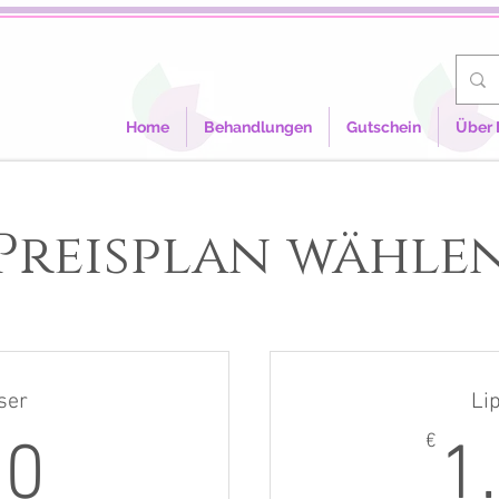
Home
Behandlungen
Gutschein
Über 
Preisplan wähle
ser
Li
510€
€
10
1