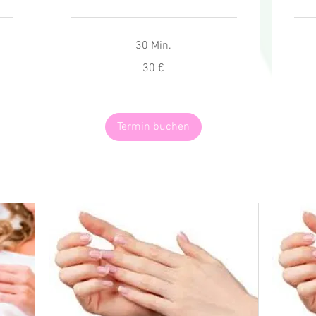
30 Min.
30
20
30 €
Euro
Euro
Termin buchen