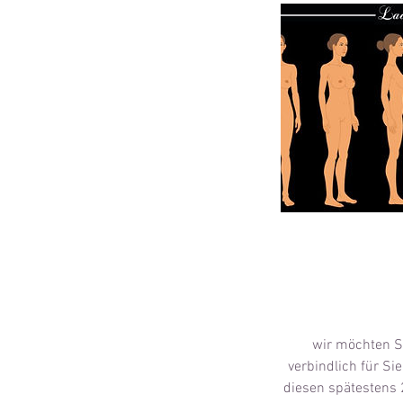
wir möchten Si
verbindlich für Si
diesen spätestens 