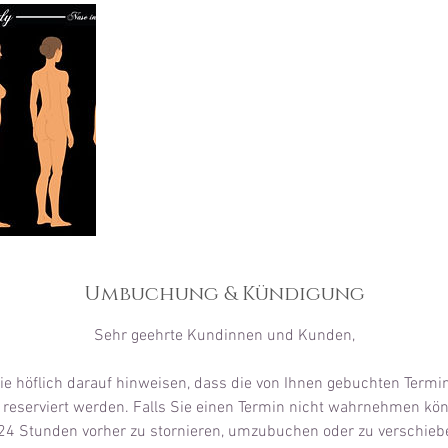
Umbuchung & Kündigung
Sehr geehrte Kundinnen und Kunden,
e höflich darauf hinweisen, dass die von Ihnen gebuchten Termi
e reserviert werden. Falls Sie einen Termin nicht wahrnehmen könn
24 Stunden vorher zu stornieren, umzubuchen oder zu verschieb