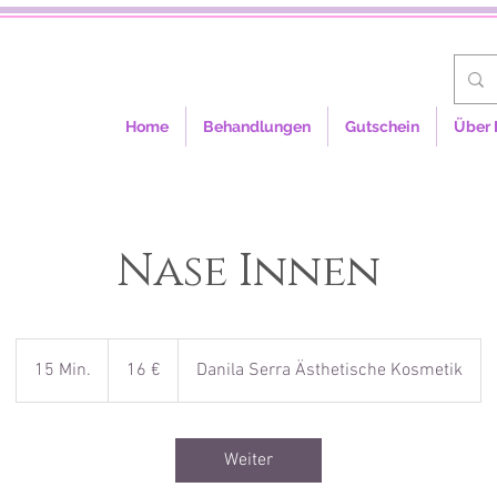
Home
Behandlungen
Gutschein
Über 
Nase Innen
16
Euro
15 Min.
1
16 €
Danila Serra Ästhetische Kosmetik
5
M
i
Weiter
n