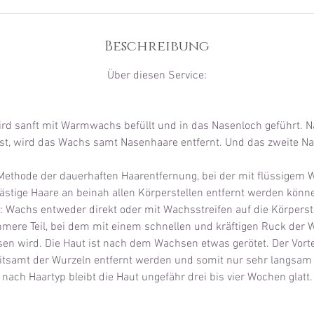
.
Beschreibung
Über diesen Service:
ird sanft mit Warmwachs befüllt und in das Nasenloch geführt
ist, wird das Wachs samt Nasenhaare entfernt. Und das zweite Nas
 Methode der dauerhaften Haarentfernung, bei der mit flüssige
ästige Haare an beinah allen Körperstellen entfernt werden könn
gt: Wachs entweder direkt oder mit Wachsstreifen auf die Körperst
hmere Teil, bei dem mit einem schnellen und kräftigen Ruck der 
sen wird. Die Haut ist nach dem Wachsen etwas gerötet. Der Vorte
itsamt der Wurzeln entfernt werden und somit nur sehr langsa
nach Haartyp bleibt die Haut ungefähr drei bis vier Wochen glatt.