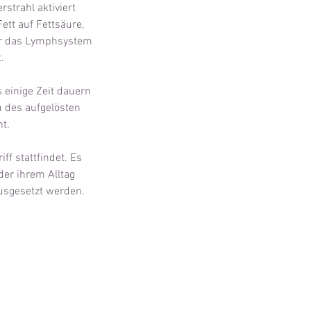
strahl aktiviert
ett auf Fettsäure,
ber das Lymphsystem
.
 einige Zeit dauern
u des aufgelösten
t.
f stattfindet. Es
der ihrem Alltag
usgesetzt werden.