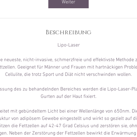
Weiter
4
5
M
i
Beschreibung
n
.
Lipo-Laser
die neueste, nicht-invasive, schmerzfreie und effektivste Methode
ttzellen. Geeignet für Männer und Frauen mit hartnäckigen Pro
Cellulite, die trotz Sport und Diät nicht verschwinden wollen.
sung des zu behandelnden Bereiches werden die Lipo-Laser-Plat
Gurten auf der Haut fixiert.
eitet mit gebündeltem Licht bei einer Wellenlänge von 650nm. Di
ruktur von adipösem Gewebe eingestellt und wirkt so gezielt auf di
itzen die Fettzellen auf 42-47 Grad Celsius und zerstören sie, o
en. Neben der Zerstörung der Fettzellen bewirkt die Erwärmung