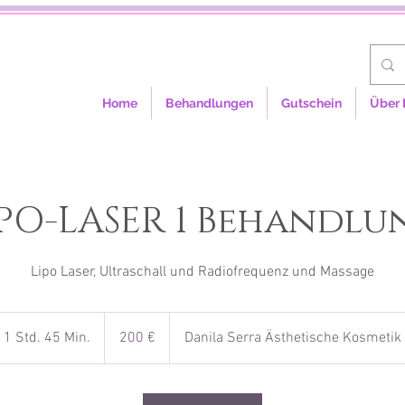
Home
Behandlungen
Gutschein
Über 
IPO-LASER 1 Behandlu
Lipo Laser, Ultraschall und Radiofrequenz und Massage
200
Euro
1 Std. 45 Min.
1
200 €
Danila Serra Ästhetische Kosmetik
S
t
d