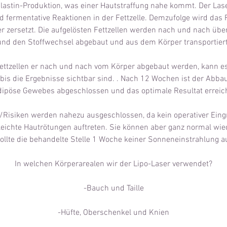
lastin-Produktion, was einer Hautstraffung nahe kommt. Der Laser
fermentative Reaktionen in der Fettzelle. Demzufolge wird das F
r zersetzt. Die aufgelösten Fettzellen werden nach und nach ü
und den Stoffwechsel abgebaut und aus dem Körper transportiert
Fettzellen er nach und nach vom Körper abgebaut werden, kann es
bis die Ergebnisse sichtbar sind. . Nach 12 Wochen ist der Abba
dipöse Gewebes abgeschlossen und das optimale Resultat erreich
isiken werden nahezu ausgeschlossen, da kein operativer Eingrif
eichte Hautrötungen auftreten. Sie können aber ganz normal wie
ollte die behandelte Stelle 1 Woche keiner Sonneneinstrahlung a
In welchen Körperarealen wir der Lipo-Laser verwendet?
-Bauch und Taille
-Hüfte, Oberschenkel und Knien