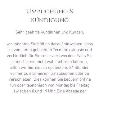
Umbuchung &
Kündigung
Sehr geehrte Kundinnen und Kunden,
wir möchten Sie höflich darauf hinweisen, dass
die von Ihnen gebuchten Termine exklusiv und
verbindlich für Sie reserviert werden. Falls Sie
einen Termin nicht wahrnehmen können,
bitten wir Sie, diesen spätestens 24 Stunden
vorher zu stornieren, umzubuchen oder zu
verschieben. Dies können Sie bequem online
tun oder telefonisch von Montag bis Freitag
zwischen 8 und 19 Uhr. Eine Absage per
Telefon oder E-Mail am Samstag oder Sonntag
ist leider nicht möglich.
Wenn Sie einen Termin bis 24 Stunden vorher
absagen, ist diese Stornierung für Sie
kostenfrei und hilft uns, Verluste und
zusätzliche Kosten zu vermeiden.