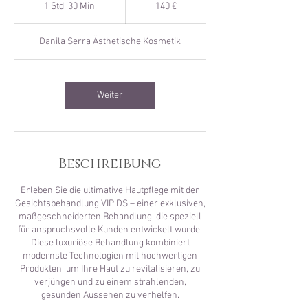
Euro
1 Std. 30 Min.
1
140 €
S
t
Danila Serra Ästhetische Kosmetik
d
3
0
M
Weiter
i
n
.
Beschreibung
Erleben Sie die ultimative Hautpflege mit der
Gesichtsbehandlung VIP DS – einer exklusiven,
maßgeschneiderten Behandlung, die speziell
für anspruchsvolle Kunden entwickelt wurde.
Diese luxuriöse Behandlung kombiniert
modernste Technologien mit hochwertigen
Produkten, um Ihre Haut zu revitalisieren, zu
verjüngen und zu einem strahlenden,
gesunden Aussehen zu verhelfen.