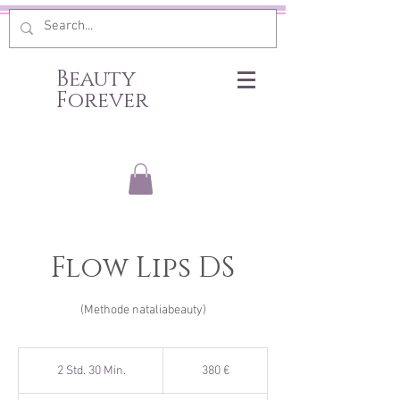
Beauty
Forever
Flow Lips DS
(Methode nataliabeauty)
380
Euro
2 Std. 30 Min.
2
380 €
S