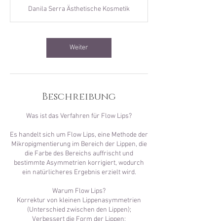
t
Danila Serra Ästhetische Kosmetik
d
.
3
0
Weiter
M
i
n
.
Beschreibung
Was ist das Verfahren für Flow Lips?
Es handelt sich um Flow Lips, eine Methode der
Mikropigmentierung im Bereich der Lippen, die
die Farbe des Bereichs auffrischt und
bestimmte Asymmetrien korrigiert, wodurch
ein natürlicheres Ergebnis erzielt wird.
Warum Flow Lips?
Korrektur von kleinen Lippenasymmetrien
(Unterschied zwischen den Lippen);
Verbessert die Form der Lippen;