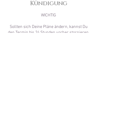
Kündigung
WICHTIG
Sollten sich Deine Pläne ändern, kannst Du
den Termin bis 24 Stunden vorher stornieren.
Wir bitten Dich − falls notwendig − Deinen
Termin frühstmöglich abzusagen. Für einen
Termin, der weniger als 3 Stunden im Voraus
abgesagt wird, werden 50% der Servicekosten
berechnet.
Terminstornierung zwischen 23 und 9 Uhr ist
ausgeschlossen.
Kontaktangaben
Gabrielenstraße 10, Munique, Alemanha