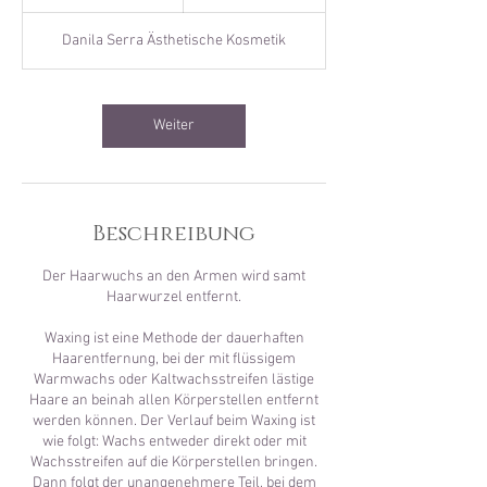
5
M
Danila Serra Ästhetische Kosmetik
i
n
.
Weiter
Beschreibung
Der Haarwuchs an den Armen wird samt
Haarwurzel entfernt.
Waxing ist eine Methode der dauerhaften
Haarentfernung, bei der mit flüssigem
Warmwachs oder Kaltwachsstreifen lästige
Haare an beinah allen Körperstellen entfernt
werden können. Der Verlauf beim Waxing ist
wie folgt: Wachs entweder direkt oder mit
Wachsstreifen auf die Körperstellen bringen.
Dann folgt der unangenehmere Teil, bei dem