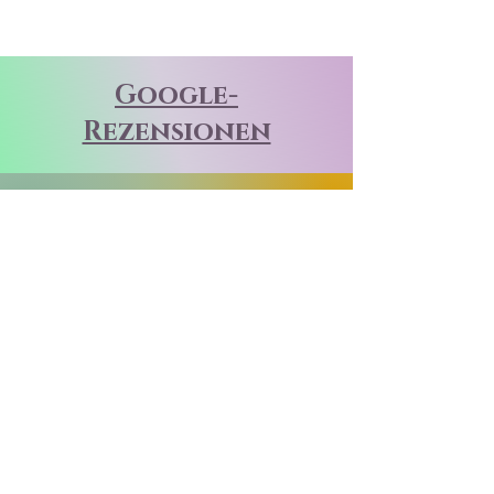
Google-
Rezensionen
Nathalie
Pappe
Super professionelles Kosmetikstudio. Alle
Leistungen sind top, ob Maniküre, Pediküre,
Waxing oder Gesichtsbehandlung. Zusätzlich
sind die Preise nicht nur fair, sondern das
Studio sehr sauber und die Atmosphäre super
schön! Wirklich eine Erholungsoase!