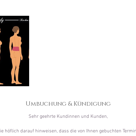
Umbuchung & Kündigung
Sehr geehrte Kundinnen und Kunden,
e höflich darauf hinweisen, dass die von Ihnen gebuchten Termi