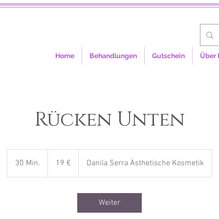
Home
Behandlungen
Gutschein
Über 
Rücken Unten
19
Euro
30 Min.
3
19 €
Danila Serra Ästhetische Kosmetik
0
M
i
Weiter
n