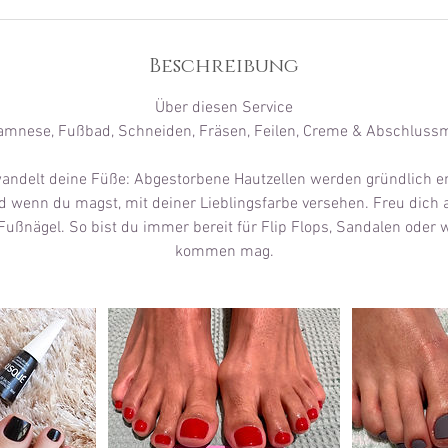
5
M
i
Beschreibung
n
.
Über diesen Service
namnese, Fußbad, Schneiden, Fräsen, Feilen, Creme & Abschluss
andelt deine Füße: Abgestorbene Hautzellen werden gründlich ent
 wenn du magst, mit deiner Lieblingsfarbe versehen. Freu dich a
Fußnägel. So bist du immer bereit für Flip Flops, Sandalen oder
kommen mag.