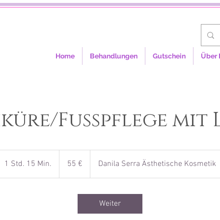
Home
Behandlungen
Gutschein
Über 
iküre/Fußpflege mit 
55
Euro
1 Std. 15 Min.
1
55 €
Danila Serra Ästhetische Kosmetik
S
t
d
Weiter
1